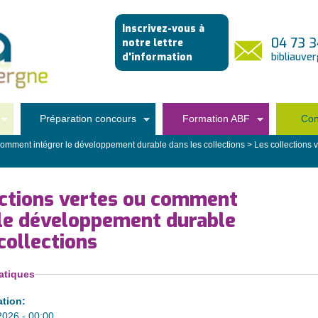
Aller
Inscrivez-vous à
au
04 73 3
notre lettre
contenu
d'information
bibliauve
principal
Préparation concours
Formation ABF
Con
 comment intégrer le développement durable dans les collections
>
Les collections
ections vertes ou comment
 le développement durable
collections
atiques
ation:
2026 - 00:00