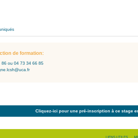
uniqués
action de formation:
6 86 ou 04 73 34 66 85
gne.lcsh@uca.fr
Cliquez-ici pour une pré-inscription à ce stage e
LIENS UTILES
M