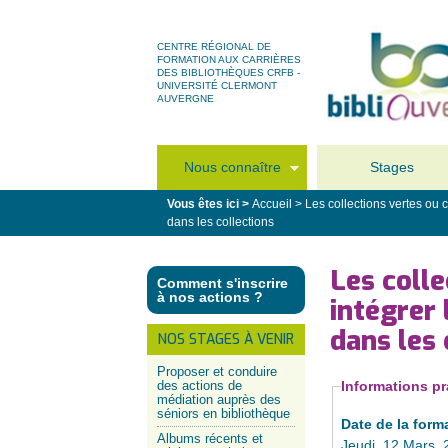
CENTRE RÉGIONAL DE
FORMATION AUX CARRIÈRES
DES BIBLIOTHÈQUES CRFB -
UNIVERSITÉ CLERMONT
AUVERGNE
Nous connaître
Stages
Vous êtes ici >
Accueil
>
Les collections vertes ou
dans les collections
Les coll
Comment s'inscrire
à nos actions ?
intégrer
dans les 
NOS STAGES À VENIR
Proposer et conduire
des actions de
Informations pr
médiation auprès des
séniors en bibliothèque
Date de la form
Albums récents et
Jeudi, 12 Mars, 