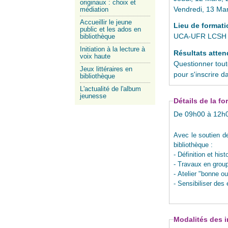
originaux : choix et
Vendredi, 13 Mar
médiation
Accueillir le jeune
Lieu de format
public et les ados en
UCA-UFR LCSH s
bibliothèque
Initiation à la lecture à
Résultats atte
voix haute
Questionner tout
Jeux littéraires en
pour s'inscrire d
bibliothèque
L'actualité de l'album
jeunesse
Détails de la f
De 09h00 à 12h0
Avec le soutien d
bibliothèque :
- Définition et hi
- Travaux en group
- Atelier "bonne o
- Sensibiliser des
Modalités des i