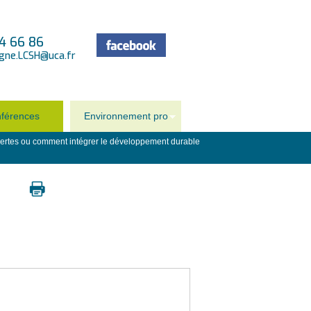
4 66 86
rgne.LCSH@uca.fr
férences
Environnement pro
 vertes ou comment intégrer le développement durable