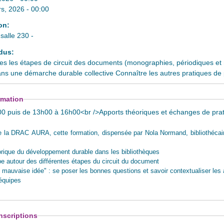
s, 2026 - 00:00
ion:
alle 230 -
ndus:
es les étapes de circuit des documents (monographies, périodiques et mu
ans une démarche durable collective Connaître les autres pratiques de pr
ormation
0 puis de 13h00 à 16h00<br />Apports théoriques et échanges de pra
e la DRAC AURA, cette formation, dispensée par Nola Normand, bibliothécaire
storique du développement durable dans les bibliothèques
e autour des différentes étapes du circuit du document
u mauvaise idée" : se poser les bonnes questions et savoir contextualiser les 
 équipes
nscriptions